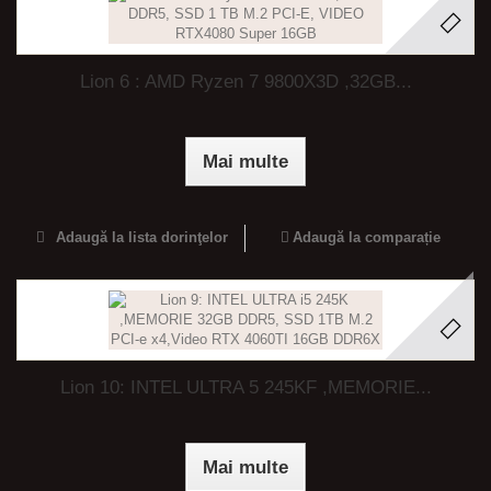
Lion 6 : AMD Ryzen 7 9800X3D ,32GB...
Mai multe
Adaugă la lista dorinţelor
Adaugă la comparație
Lion 10: INTEL ULTRA 5 245KF ,MEMORIE...
Mai multe