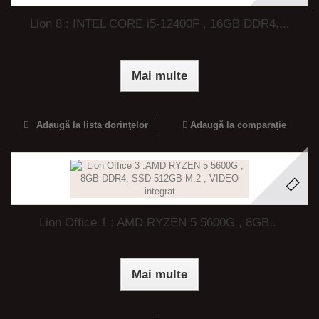
Lion 8 : INTEL CORE i5-12400F , 16GB DDR4,...
Mai multe
Adaugă la lista dorinţelor
Adaugă la comparație
Lion Office 1 : AMD RYZEN 5 5600G , 8GB...
Mai multe