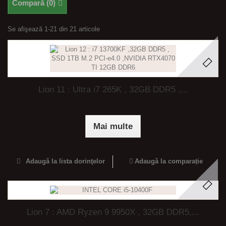
Compară (
0
)
Se afişează 1-21 din 21 articole
Lion 11 : Ultra i7 265K , 32GB DDR5 ,...
Mai multe
Adaugă la lista dorinţelor
Adaugă la comparație
Lion 7 : AMD Ryzen 9 9950X , 32GB DDR5,...