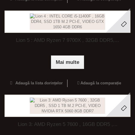
Lion 5 : AMD Ryzen 7 9700X , 32GB DDR5,...
Mai multe
Adaugă la lista dorinţelor
Adaugă la comparație
Lion 3: AMD Ryzen 5 7600 , 16GB DDR5 ,...