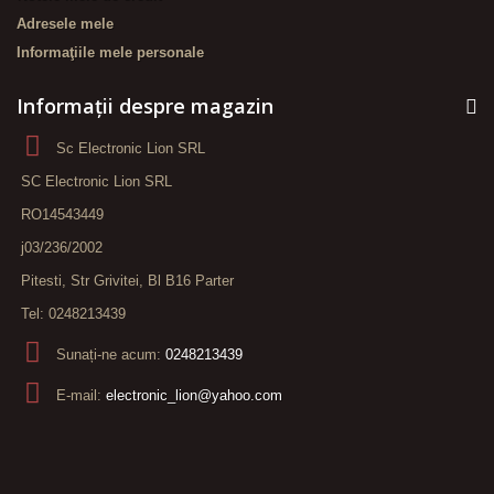
Adresele mele
Informaţiile mele personale
Informații despre magazin
Sc Electronic Lion SRL
SC Electronic Lion SRL
RO14543449
j03/236/2002
Pitesti, Str Grivitei, Bl B16 Parter
Tel: 0248213439
Sunați-ne acum:
0248213439
E-mail:
electronic_lion@yahoo.com