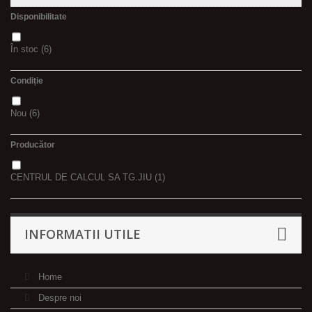
Disponibilitate
În stoc
(6)
Condiție
Nou
(6)
Producător
CENTRUL DE CALCUL SA TG.JIU
(1)
INFORMATII UTILE
Home
Despre noi