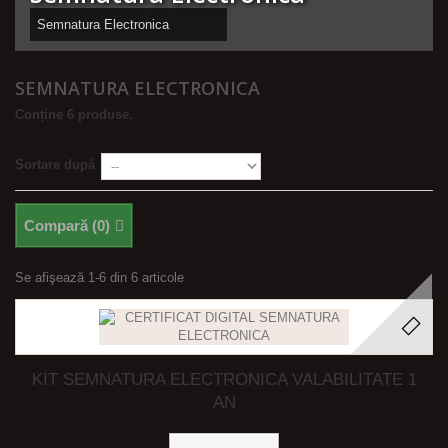
Semnatura Electronica
SEMNATURA ELECTRONICA
Conține 6 produse.
Sortare după
Compară (
0
)
Se afişează 1-6 din 6 articole
KIT SEMNATURA ELECTRONICA VALABILITATE 1
AN