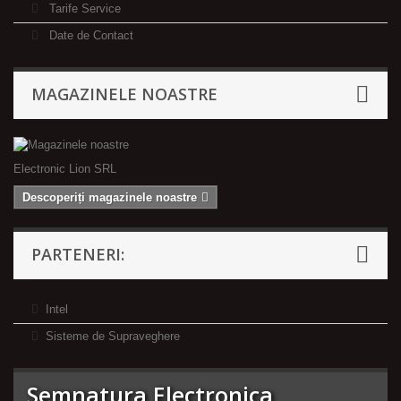
Tarife Service
Date de Contact
MAGAZINELE NOASTRE
Electronic Lion SRL
Descoperiți magazinele noastre
PARTENERI:
Intel
Sisteme de Supraveghere
Semnatura Electronica