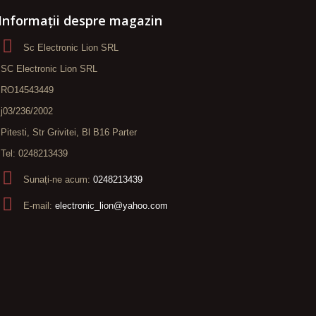
Informații despre magazin
Sc Electronic Lion SRL
SC Electronic Lion SRL
RO14543449
j03/236/2002
Pitesti, Str Grivitei, Bl B16 Parter
Tel: 0248213439
Sunați-ne acum:
0248213439
E-mail:
electronic_lion@yahoo.com