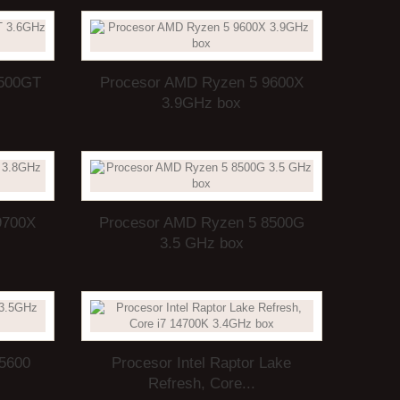
5500GT
Procesor AMD Ryzen 5 9600X
3.9GHz box
9700X
Procesor AMD Ryzen 5 8500G
3.5 GHz box
5600
Procesor Intel Raptor Lake
Refresh, Core...