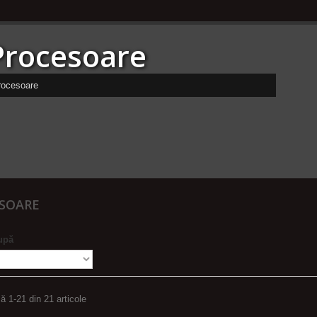
Procesoare
rocesoare
SOARE
upă
ă 1-21 din 21 articole