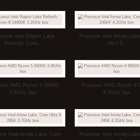
cesor Intel Raptor Lake
Procesor Intel Arrow Lake
Refresh, Core...
Ultra 5...
esor AMD Ryzen 5 5600G
Procesor AMD Ryzen 9 
3.9GHz box
4.3GHz box
sor Intel Arrow Lake, Core
Procesor Intel Arrow Lake