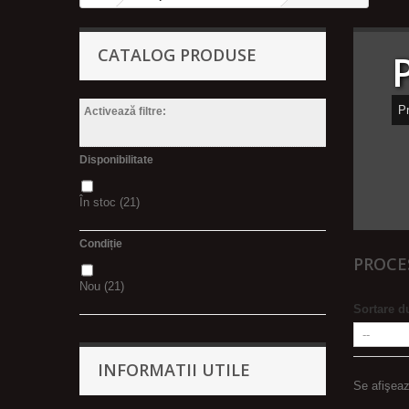
CATALOG PRODUSE
P
Activează filtre:
Disponibilitate
În stoc
(21)
Condiție
PROCE
Nou
(21)
Sortare d
INFORMATII UTILE
Se afişeaz