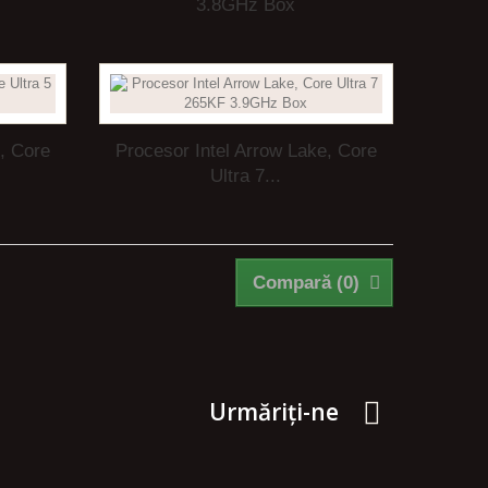
3.8GHz Box
, Core
Procesor Intel Arrow Lake, Core
Ultra 7...
Compară (
0
)
Urmăriți-ne