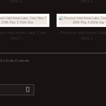
Ultra 9...
Ultra 5...
sor Intel Arrow Lake, Core
Procesor Intel Arrow Lake
Ultra 7...
Ultra 5...
ă 1-21 din 21 articole