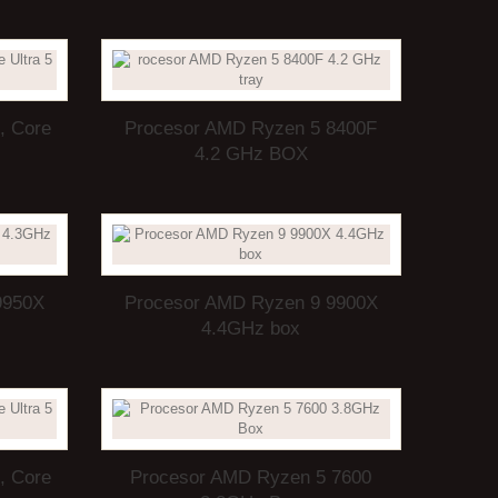
, Core
Procesor AMD Ryzen 5 8400F
4.2 GHz BOX
9950X
Procesor AMD Ryzen 9 9900X
4.4GHz box
, Core
Procesor AMD Ryzen 5 7600