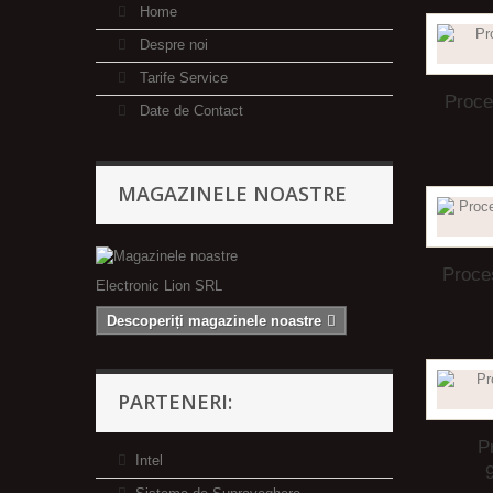
Home
Despre noi
Tarife Service
Proce
Date de Contact
MAGAZINELE NOASTRE
Proce
Electronic Lion SRL
Descoperiți magazinele noastre
PARTENERI:
P
Intel