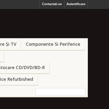
Contactați-ne
Autentificare
re Și TV
Componente Si Periferice
Stocare CD/DVD/BD-R
fice Refurbished