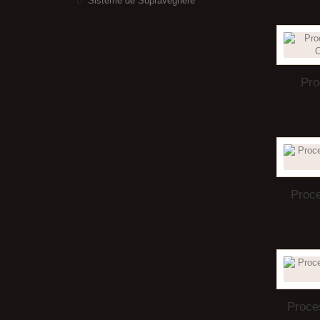
Sisteme de Supraveghere
Pro
Proc
Proce