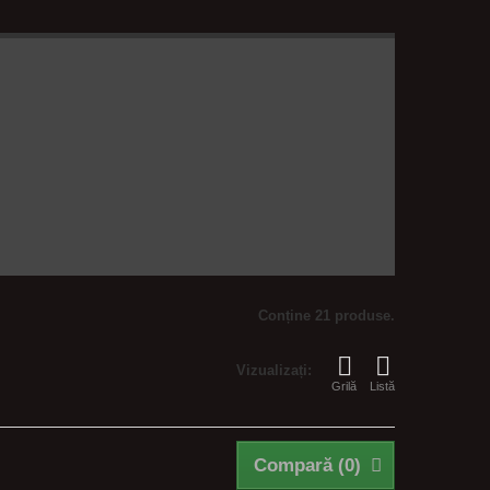
Conține 21 produse.
Vizualizați:
Grilă
Listă
Compară (
0
)