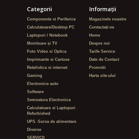
Categorii
Informaţii
Componente si Periferice
Magazinele noastre
Calculatoare/Desktop PC
Contactați-ne
Laptopuri / Notebook
Home
Monitoare și TV
Despre noi
Foto Video si Optica
Tarife Service
Imprimante si Cartuse
Date de Contact
Retelistica si internet
Promotii
Gaming
Harta site-ului
Electronice auto
Software
Semnatura Electronica
Calculatoare si Laptopuri
Refurbished
UPS -Sursa de alimentare
Diverse
SERVICII