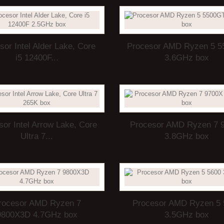
sor Intel Alder Lake, Core
Procesor AMD Ryzen 5 
i5 12400F...
3.6GHz box
sor Intel Arrow Lake, Core
Procesor AMD Ryzen 7 
Ultra 7...
3.8GHz box
rocesor AMD Ryzen 7
Procesor AMD Ryzen 5 
9800X3D 4.7GHz box
3.5GHz box